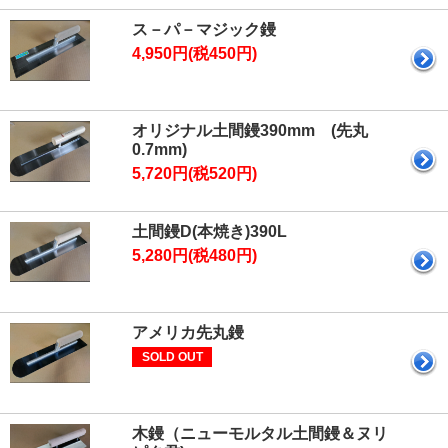
ス－パ－マジック鏝
4,950円(税450円)
オリジナル土間鏝390mm (先丸
0.7mm)
5,720円(税520円)
土間鏝D(本焼き)390L
5,280円(税480円)
アメリカ先丸鏝
SOLD OUT
木鏝（ニューモルタル土間鏝＆ヌリ