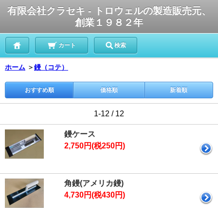
有限会社クラセキ - トロウェルの製造販売元、
創業１９８２年
カート
検索
ホーム
＞
鏝（コテ）
おすすめ順
価格順
新着順
1-12 / 12
鏝ケース
2,750円(税250円)
角鏝(アメリカ鏝)
4,730円(税430円)