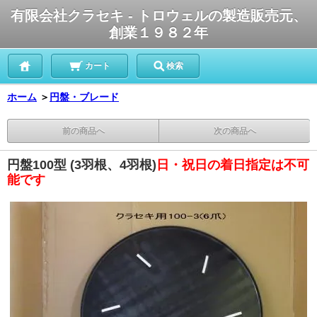
有限会社クラセキ - トロウェルの製造販売元、
創業１９８２年
カート
検索
ホーム
＞
円盤・ブレード
前の商品へ
次の商品へ
円盤100型 (3羽根、4羽根)
日・祝日の着日指定は不可
能です