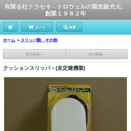
有限会社クラセキ - トロウェルの製造販売元、
創業１９８２年
カート
検索
ホーム
＞
スリッパ類、その他
前の商品へ
次の商品へ
クッションスリッパ－(友定建機製)